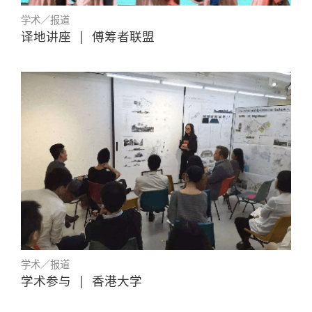
学术／报道
译地讲座
|
傅筹者联盟
学术／报道
学术参与
|
香港大学