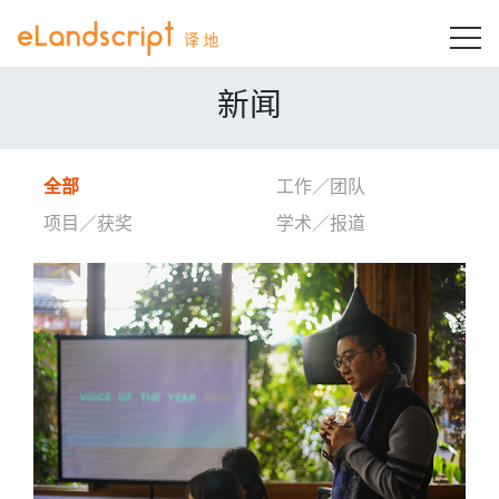
T
新闻
全部
工作／团队
项目／获奖
学术／报道